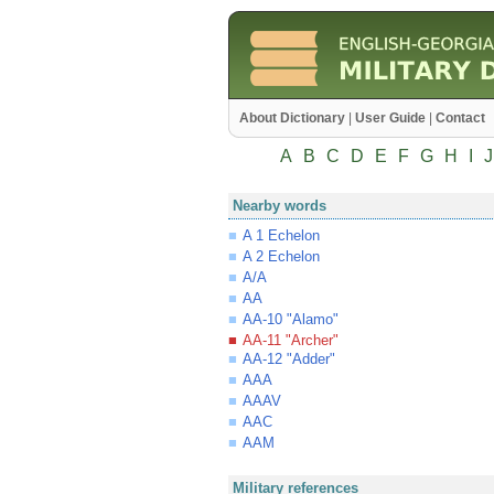
About Dictionary
|
User Guide
|
Contact
A
B
C
D
E
F
G
H
I
J
Nearby words
A 1 Echelon
A 2 Echelon
A/A
AA
AA-10 "Alamo"
AA-11 "Archer"
AA-12 "Adder"
AAA
AAAV
AAC
AAM
Military references