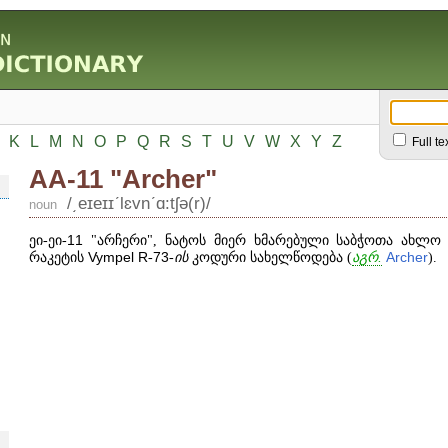
K
L
M
N
O
P
Q
R
S
T
U
V
W
X
Y
Z
Full te
AA-11 "Archer"
/͵eɪeɪɪʹlɛvnʹɑ:tʃə(r)/
noun
ეი-ეი-
11
"არჩერი", ნატოს მიერ ხმარებული საბჭოთა ახლო მ
რაკეტის
Vympel
R
-
73
-
ის
კოდური სახელწოდება (
აგრ.
Archer
).