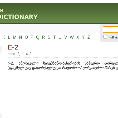
K
L
M
N
O
P
Q
R
S
T
U
V
W
X
Y
Z
Full te
E-2
/͵i:ʹtu:/
noun
ი-
2
, ამერიკული საგემბანო-ბაზირების საჰაერო ადრეუ
(
ფიუზელაჟზე დამონტაჟებული რადომით /
დისკისებრი მბრუნავ