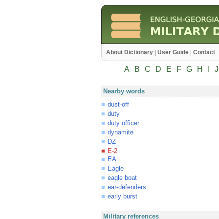
About Dictionary
|
User Guide
|
Contact
A
B
C
D
E
F
G
H
I
J
Nearby words
dust-off
duty
duty officer
dynamite
DZ
E-2
EA
Eagle
eagle boat
ear-defenders
early burst
Military references