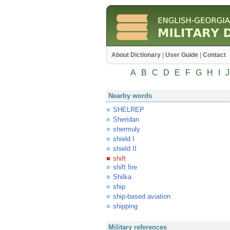
About Dictionary
|
User Guide
|
Contact
A
B
C
D
E
F
G
H
I
J
Nearby words
SHELREP
Sheridan
shermuly
shield I
shield II
shift
shift fire
Shilka
ship
ship-based aviation
shipping
Military references