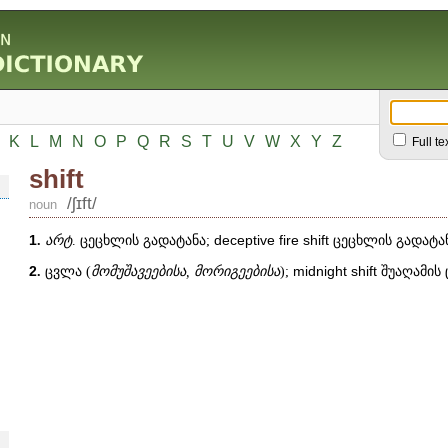
K
L
M
N
O
P
Q
R
S
T
U
V
W
X
Y
Z
Full te
shift
/ʃɪft/
noun
1
.
არტ
. ცეცხლის გადატანა;
deceptive
fire
shift
ცეცხლის გადატან
2
.
ცვლა (
მომუშავეებისა, მორიგეებისა
);
midnight
shift
შუაღამის 