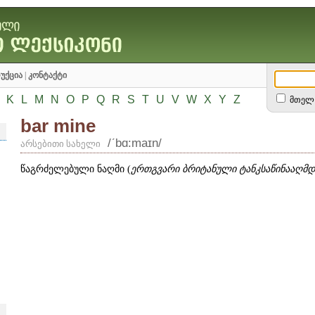
უქცია
|
კონტაქტი
K
L
M
N
O
P
Q
R
S
T
U
V
W
X
Y
Z
მთელ 
bar mine
/ʹbɑ:maɪn/
არსებითი სახელი
წაგრძელებული ნაღმი (
ერთგვარი ბრიტანული ტანკსაწინააღმდ