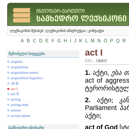
ლექსიკონის შესახებ
|
ლექსიკონის ინსტრუქცია
|
კონტაქტი
A
B
C
D
E
F
G
H
I
J
K
L
M
N
O
P
Q
R
act I
მეზობელი სიტყვები
/ækt/
ზმნა
acquire
acquisition
1
.
აქტი,
ესა 
acquisition assets
acquisition logistics
act
of
aggress
ACR
ტერორისტული
act I
act II
2
.
აქტი; კა
acting
acting rank
Parliament
პარ
action
აქტი;
action phase
act
of
God
სტი
სამხედრო ცნობარი