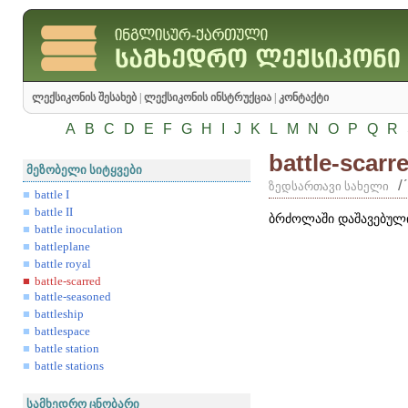
ლექსიკონის შესახებ
|
ლექსიკონის ინსტრუქცია
|
კონტაქტი
A
B
C
D
E
F
G
H
I
J
K
L
M
N
O
P
Q
R
battle-scarr
მეზობელი სიტყვები
/
ზედსართავი სახელი
battle I
battle II
ბრძოლაში დაშავებული
battle inoculation
battleplane
battle royal
battle-scarred
battle-seasoned
battleship
battlespace
battle station
battle stations
სამხედრო ცნობარი