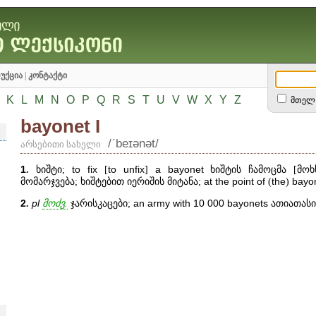
უქცია
|
კონტაქტი
K
L
M
N
O
P
Q
R
S
T
U
V
W
X
Y
Z
მთელ 
bayonet I
/ʹbeɪənət/
არსებითი სახელი
1
.
ხიშტი;
to
fix
[
to
unfix
]
a
bayonet
ხიშტის ჩამოცმა [მოხ
მომარჯვება; ხიშტებით იერიშის მიტანა;
at
the
point
of
(
the
)
bayo
2
.
pl
მოძვ.
ჯარისკაცები;
an
army
with
10
000
bayonets
ათიათასია