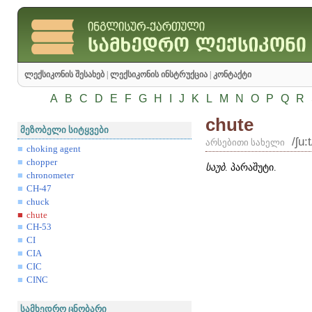
ლექსიკონის შესახებ
|
ლექსიკონის ინსტრუქცია
|
კონტაქტი
A
B
C
D
E
F
G
H
I
J
K
L
M
N
O
P
Q
R
chute
მეზობელი სიტყვები
/ʃu:t
არსებითი სახელი
choking agent
chopper
საუბ
. პარაშუტი.
chronometer
CH-47
chuck
chute
CH-53
CI
CIA
CIC
CINC
სამხედრო ცნობარი