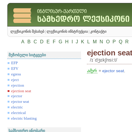
ლექსიკონის შესახებ
|
ლექსიკონის ინსტრუქცია
|
კონტაქტი
A
B
C
D
E
F
G
H
I
J
K
L
M
N
O
P
Q
R
ejection sea
მეზობელი სიტყვები
/ɪʹdʒɛkʃnsi:t/
EFP
EFV
ამერ.
=
ejector
seat
.
egress
eject
ejection
ejection seat
ejector
ejector seat
electric
electrical
electric blasting
სამხედრო ცნობარი