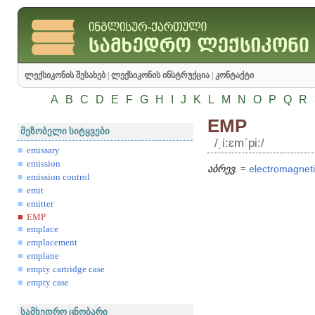
ლექსიკონის შესახებ
|
ლექსიკონის ინსტრუქცია
|
კონტაქტი
A
B
C
D
E
F
G
H
I
J
K
L
M
N
O
P
Q
R
EMP
მეზობელი სიტყვები
/͵i:ɛmʹpi:/
emissary
emission
აბრევ.
=
electromagnet
emission control
emit
emitter
EMP
emplace
emplacement
emplane
empty cartridge case
empty case
სამხედრო ცნობარი