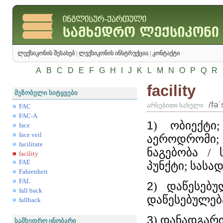
ლექსიკონის შესახებ
|
ლექსიკონის ინსტრუქცია
|
კონტაქტი
A
B
C
D
E
F
G
H
I
J
K
L
M
N
O
P
Q
R
facility
მეზობელი სიტყვები
/fəʹ
არსებითი სახელი
FAC
FAC-A
1
) ობიექტი
face
face veil
აეროდრომი;
facilitate
ნაგებობა / 
facility
FAE
პუნქტი; სასა
Fahrenheit
FAL
2
) დაწესებ
fall back
დაწესებულებ
fallback
3
) დანადგარ
სამხედრო ცნობარი