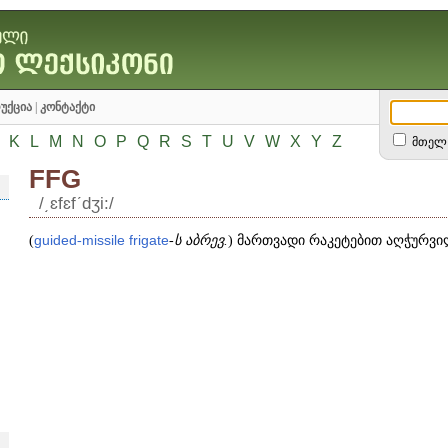
უქცია
|
კონტაქტი
K
L
M
N
O
P
Q
R
S
T
U
V
W
X
Y
Z
მთელ 
FFG
/͵ɛfɛfʹdʒi:/
(
guided
-
missile
frigate
-
ს
აბრევ.
) მართვადი რაკეტებით აღჭურვი