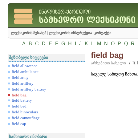
ლექსიკონის შესახებ
|
ლექსიკონის ინსტრუქცია
|
კონტაქტი
A
B
C
D
E
F
G
H
I
J
K
L
M
N
O
P
Q
R
field bag
მეზობელი სიტყვები
/ʹfi
არსებითი სახელი
field allowance
field ambulance
საველე სანივთე ჩანთა
field army
field artillery
field artillery battery
field bag
field battery
field bed
field binoculars
field camouflage
field cap
სამხედრო ცნობარი