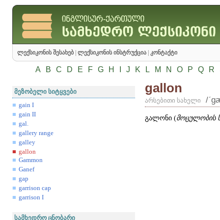
ლექსიკონის შესახებ
|
ლექსიკონის ინსტრუქცია
|
კონტაქტი
A
B
C
D
E
F
G
H
I
J
K
L
M
N
O
P
Q
R
gallon
მეზობელი სიტყვები
/ʹg
არსებითი სახელი
gain I
gain II
გალონი (
მოცულობის 
gal.
gallery range
galley
gallon
Gammon
Ganef
gap
garrison cap
garrison I
სამხედრო ცნობარი