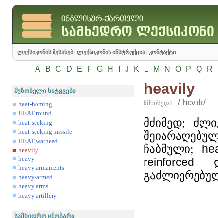
ლექსიკონის შესახებ
|
ლექსიკონის ინსტრუქცია
|
კონტაქტი
A
B
C
D
E
F
G
H
I
J
K
L
M
N
O
P
Q
R
heavily
მეზობელი სიტყვები
/ʹhɛvɪlɪ/
ზმნიზედა
heat-homing
HEAT round
მძიმედ; ძლ
heat-seeking
heat-seeking missile
შეიარაღებ
HEAT warhead
ჩაბმული;
hea
heavily
heavy
reinforced
დი
heavy armaments
გაძლიერებულ
heavy-armed
heavy arms
heavy artillery
სამხედრო ცნობარი