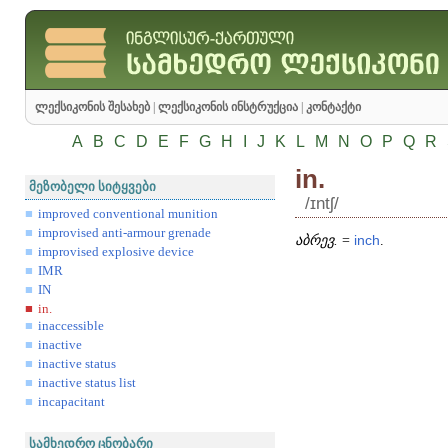
ლექსიკონის შესახებ
|
ლექსიკონის ინსტრუქცია
|
კონტაქტი
A
B
C
D
E
F
G
H
I
J
K
L
M
N
O
P
Q
R
in.
მეზობელი სიტყვები
/ɪntʃ/
improved conventional munition
improvised anti-armour grenade
აბრევ.
=
inch
.
improvised explosive device
IMR
IN
in.
inaccessible
inactive
inactive status
inactive status list
incapacitant
სამხედრო ცნობარი