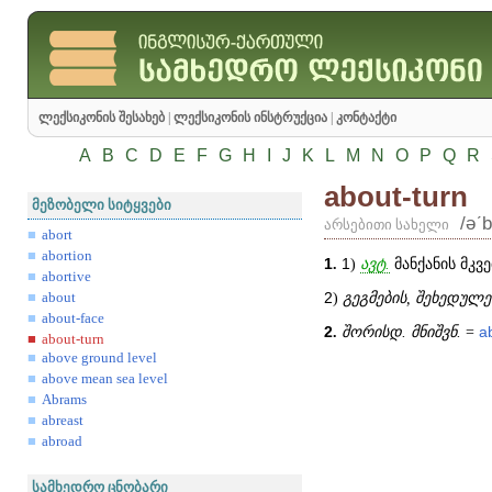
ლექსიკონის შესახებ
|
ლექსიკონის ინსტრუქცია
|
კონტაქტი
A
B
C
D
E
F
G
H
I
J
K
L
M
N
O
P
Q
R
about-turn
მეზობელი სიტყვები
/əʹb
არსებითი სახელი
abort
abortion
1
.
1
)
ავტ.
მანქანის მკვ
abortive
2
)
გეგმების,
შეხედულე
about
about-face
2
.
შორისდ. მნიშვნ.
=
a
about-turn
above ground level
above mean sea level
Abrams
abreast
abroad
სამხედრო ცნობარი