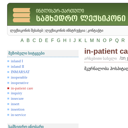
ლექსიკონის შესახებ
|
ლექსიკონის ინსტრუქცია
|
კონტაქტი
A
B
C
D
E
F
G
H
I
J
K
L
M
N
O
P
Q
R
in-patient ca
მეზობელი სიტყვები
/ɪn͵
არსებითი სახელი
inland I
inland II
მკურნალობა ჰოსპიტა
INMARSAT
inoperable
inoperative
in-patient care
inquiry
insecure
insert
insertion
in-service
სამხედრო ცნობარი