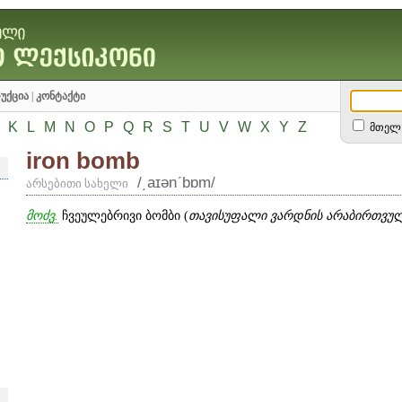
უქცია
|
კონტაქტი
K
L
M
N
O
P
Q
R
S
T
U
V
W
X
Y
Z
მთელ 
iron bomb
/͵aɪənʹbɒm/
არსებითი სახელი
მოძვ.
ჩვეულებრივი ბომბი (
თავისუფალი ვარდნის არაბირთვულ