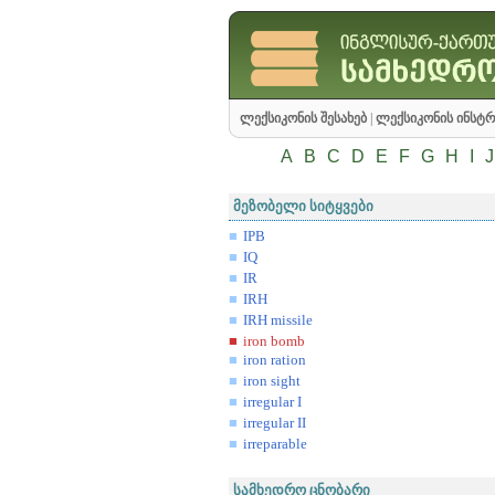
ლექსიკონის შესახებ
|
ლექსიკონის ინსტრ
A
B
C
D
E
F
G
H
I
J
მეზობელი სიტყვები
IPB
IQ
IR
IRH
IRH missile
iron bomb
iron ration
iron sight
irregular I
irregular II
irreparable
სამხედრო ცნობარი