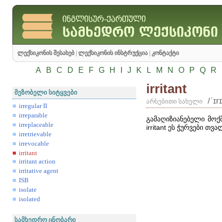
ლექსიკონის შესახებ
|
ლექსიკონის ინსტრუქცია
|
კონტაქტი
A
B
C
D
E
F
G
H
I
J
K
L
M
N
O
P
Q
R
irritant
მეზობელი სიტყვები
/ʹɪr
არსებითი სახელი
irregular II
irreparable
გამაღიზიანებელი მოქ
irreplaceable
irritant
ეს ჭურვები თვა
irretrievable
irrevocable
irritant
irritant action
irritative agent
ISB
isolate
isolated
სამხედრო ცნობარი