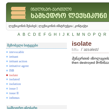
ლექსიკონის შესახებ
|
ლექსიკონის ინსტრუქცია
|
კონტაქტი
A
B
C
D
E
F
G
H
I
J
K
L
M
N
O
P
Q
R
isolate
მეზობელი სიტყვები
/ʹaɪsəleɪt/
ზმნა
irrevocable
irritant
შენაერთის
იზოლაციის
irritant action
then
destroyed
მოწინაა
irritative agent
ISB
isolate
isolated
isolation
issue I
issue II
isthmus
სამხედრო ცნობარი