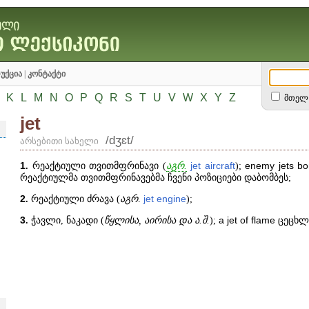
უქცია
|
კონტაქტი
K
L
M
N
O
P
Q
R
S
T
U
V
W
X
Y
Z
მთელ 
jet
/dʒɛt/
არსებითი სახელი
1
.
რეაქტიული თვითმფრინავი (
აგრ.
jet
aircraft
);
enemy
jets
b
რეაქტიულმა თვითმფრინავებმა ჩვენი პოზიციები დაბომბეს;
2
.
რეაქტიული ძრავა (
აგრ
.
jet
engine
);
3
.
ჭავლი, ნაკადი (
წყლისა, აირისა და ა.შ.
);
a
jet
of
flame
ცეცხლი