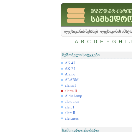
ლექსიკონის შესახებ
|
ლექსიკონის ინსტრ
A
B
C
D
E
F
G
H
I
J
მეზობელი სიტყვები
AK-47
AK-74
Alamo
ALARM
alarm I
alarm II
Aldis lamp
alert area
alert I
alert II
alertness
სამხედრო ცნობარი