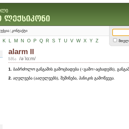
უქცია
|
კონტაქტი
K
L
M
N
O
P
Q
R
S
T
U
V
W
X
Y
Z
მთელ 
alarm II
/əʹlɑ:m/
ზმნა
1
.
საბრძოლო
განგაშის გამოცხადება (
˂
გამო
˃
აცხადებს), განგა
2
.
აღელვება (ააღელვებს), შეშინება, პანიკის გამოწვევა.