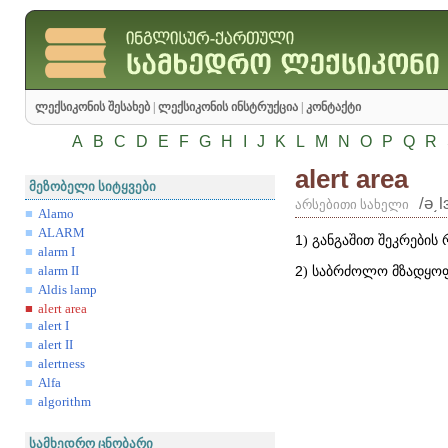
ლექსიკონის შესახებ
|
ლექსიკონის ინსტრუქცია
|
კონტაქტი
A
B
C
D
E
F
G
H
I
J
K
L
M
N
O
P
Q
R
alert area
მეზობელი სიტყვები
/ə͵l
არსებითი სახელი
Alamo
ALARM
1
) განგაშით შეკრების 
alarm I
2
) საბრძოლო მზადყოფ
alarm II
Aldis lamp
alert area
alert I
alert II
alertness
Alfa
algorithm
სამხედრო ცნობარი