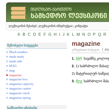
ლექსიკონის შესახებ
|
ლექსიკონის ინსტრუქცია
|
კონტაქტი
A
B
C
D
E
F
G
H
I
J
K
L
M
N
O
P
Q
R
magazine
მეზობელი სიტყვები
/͵m
არსებითი სახელი
Mach number
made ready
1
.
სსრ.
სავაზნე კოლოფი
made safe
2
.
1
) საბრძოლო მასალ
MAG
mag
2
) მატერიალურ საშუალ
magazine
magazine box
3
.
ზღვ.
საბრძოლო მასა
magazine capacity
magazine carrier
magazine catch
magazine spring
სამხედრო ცნობარი