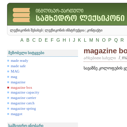
ლექსიკონის შესახებ
|
ლექსიკონის ინსტრუქცია
|
კონტაქტი
A
B
C
D
E
F
G
H
I
J
K
L
M
N
O
P
Q
R
magazine b
მეზობელი სიტყვები
/͵m
არსებითი სახელი
made ready
made safe
სავაზნე კოლოფების ყ
MAG
mag
magazine
magazine box
magazine capacity
magazine carrier
magazine catch
magazine spring
maggot
სამხედრო ცნობარი