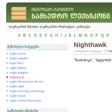
ლექსიკონის შესახებ
|
ლექსიკონის ინსტრუქცია
|
კონტაქტი
A
B
C
D
E
F
G
H
I
J
K
L
M
N
O
P
Q
R
Nighthawk
მეზობელი სიტყვები
/ʹna
არსებითი სახელი
night action
night-capable
"ნაითჰოკი", "სტელსი
night duty
night fighter
night goggles
Nighthawk
night-observation device
night sight
night-viewing technology
night vision
night vision binoculars
სამხედრო ცნობარი