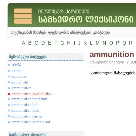
ლექსიკონის შესახებ
|
ლექსიკონის ინსტრუქცია
|
კონტაქტი
A
B
C
D
E
F
G
H
I
J
K
L
M
N
O
P
Q
R
ammunition a
მეზობელი სიტყვები
/͵æ
არსებითი სახელი
AMM
ammo
საბრძოლო მასალების
ammonal
ammonite
ammunition
ammunition availability
ammunition battalion
ammunition belt
ammunition box
ammunition carrier
ammunition compound
სამხედრო ცნობარი