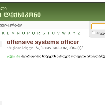
უქცია
|
კონტაქტი
K
L
M
N
O
P
Q
R
S
T
U
V
W
X
Y
Z
მთელ 
offensive systems officer
/ə͵fɛnsɪvʹsɪstəmz͵ɒfɪsə(r)/
არსებითი სახელი
ამერ.
ავ.
შეიარაღების სისტემის მართვის ოფიცერი (
ბომბდამშე