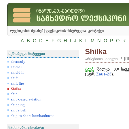
ლექსიკონის შესახებ
|
ლექსიკონის ინსტრუქცია
|
კონტაქტი
A
B
C
D
E
F
G
H
I
J
K
L
M
N
O
P
Q
R
Shilka
მეზობელი სიტყვები
/ʹʃɪ
არსებითი სახელი
shermuly
shield I
საუბ.
"შილკა",
XX
საუკ
shield II
(
აგრ
.
Zeus
-
23
).
shift
shift fire
Shilka
ship
ship-based aviation
shipping
ship's bell
ship-to-shore bombardment
სამხედრო ცნობარი