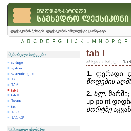
ლექსიკონის შესახებ
|
ლექსიკონის ინსტრუქცია
|
კონტაქტი
A
B
C
D
E
F
G
H
I
J
K
L
M
N
O
P
Q
R
tab I
მეზობელი სიტყვები
/tæ
არსებითი სახელი
syringe
system
1
.
ფერადი და
systemic agent
TA
წოდების აღმნ
TAA
tab I
2
.
სლ
. მარში
tab II
up
point
დიდხა
Tabun
tac
ბორტზე
აყვან
TACC
TAC CP
სამხედრო ცნობარი