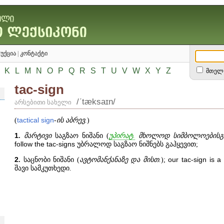
უქცია
|
კონტაქტი
K
L
M
N
O
P
Q
R
S
T
U
V
W
X
Y
Z
მთელ 
tac-sign
/ʹtæksaɪn/
არსებითი სახელი
(
tactical
sign
-
ის
აბრევ.
)
1
.
მარტივი
საგზაო ნიშანი (
უპირატ.
მხოლოდ სიმბოლოებისგა
follow
the
tac
-
signs
უბრალოდ საგზაო ნიშნებს გაჰყევით;
2
.
საცნობი ნიშანი (
ავტომანქანაზე და მისთ.
);
our
tac
-
sign
is
a
შავი სამკუთხედი.