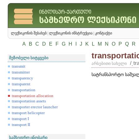
ლექსიკონის შესახებ
|
ლექსიკონის ინსტრუქცია
|
კონტაქტი
A
B
C
D
E
F
G
H
I
J
K
L
M
N
O
P
Q
R
transportati
მეზობელი სიტყვები
/͵t
არსებითი სახელი
transmit
transmitter
სატრანსპორტო საშუა
transparency
transparent
transportation
transportation allocation
transportation assets
transporter erector launcher
transport helicopter
transport I
transport II
სამხედრო ცნობარი