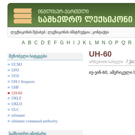
ლექსიკონის შესახებ
|
ლექსიკონის ინსტრუქცია
|
კონტაქტი
A
B
C
D
E
F
G
H
I
J
K
L
M
N
O
P
Q
R
UH-60
მეზობელი სიტყვები
/͵ju
არსებითი სახელი
UCMJ
UFO
იუ-ეიჩ-
60
, ამერიკული
UGS
UH-1 Iroquois
UHF
UH-60
UKLF
UKLO
ULC
ultimate
ultimate command authority
სამხედრო ცნობარი