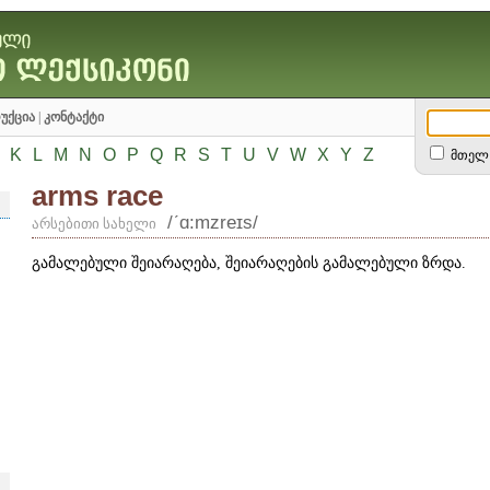
უქცია
|
კონტაქტი
K
L
M
N
O
P
Q
R
S
T
U
V
W
X
Y
Z
მთელ 
arms race
/ʹɑ:mzreɪs/
არსებითი სახელი
გამალებული შეიარაღება, შეიარაღების გამალებული ზრდა.