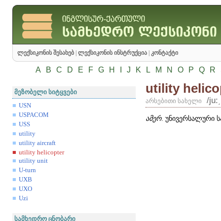
ლექსიკონის შესახებ
|
ლექსიკონის ინსტრუქცია
|
კონტაქტი
A
B
C
D
E
F
G
H
I
J
K
L
M
N
O
P
Q
R
utility helic
მეზობელი სიტყვები
/ju:
არსებითი სახელი
USN
USPACOM
ამერ
. უნივერსალური 
USS
utility
utility aircraft
utility helicopter
utility unit
U-turn
UXB
UXO
Uzi
სამხედრო ცნობარი