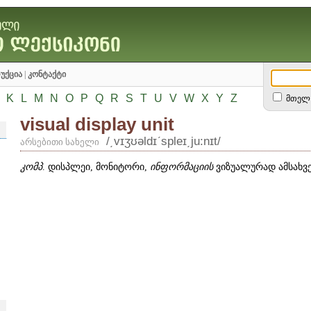
უქცია
|
კონტაქტი
K
L
M
N
O
P
Q
R
S
T
U
V
W
X
Y
Z
მთელ 
visual display unit
/͵vɪʒʊəldɪʹspleɪ͵ju:nɪt/
არსებითი სახელი
კომპ
. დისპლეი, მონიტორი,
ინფორმაციის
ვიზუალურად ამსახვ