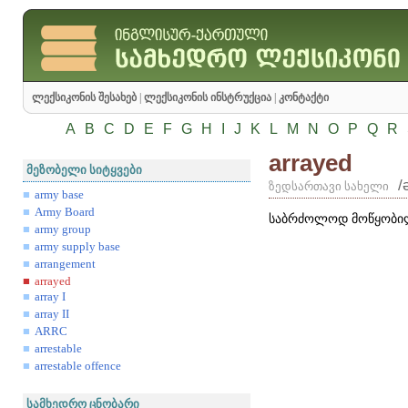
ლექსიკონის შესახებ
|
ლექსიკონის ინსტრუქცია
|
კონტაქტი
A
B
C
D
E
F
G
H
I
J
K
L
M
N
O
P
Q
R
arrayed
მეზობელი სიტყვები
/
ზედსართავი სახელი
army base
Army Board
საბრძოლოდ მოწყობი
army group
army supply base
arrangement
arrayed
array I
array II
ARRC
arrestable
arrestable offence
სამხედრო ცნობარი