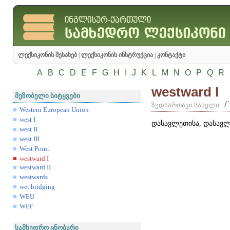
ლექსიკონის შესახებ
|
ლექსიკონის ინსტრუქცია
|
კონტაქტი
A
B
C
D
E
F
G
H
I
J
K
L
M
N
O
P
Q
R
westward I
მეზობელი სიტყვები
/
ზედსართავი სახელი
Western European Union
west I
დასავლეთისა, დასავ
west II
west III
West Point
westward I
westward II
westwards
wet bridging
WEU
WFF
სამხედრო ცნობარი