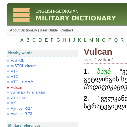
About Dictionary
|
User Guide
|
Contact
A
B
C
D
E
F
G
H
I
J
K
L
M
N
O
P
Q
R
Vulcan
Nearby words
/ʹvʌlkən/
noun
V/STOL
V/STOL aircraft
1
.
საუბ.
"ვუ
VTF
VTOL
გეტლინგის სქ
VTOL aircraft
მოდიფიკაციე
Vulcan
vulnerability analysis
2
.
"ვულკანი
vulnerable
VX
სტრატეგიული
Vympel R-27
Vympel R-73
Military references